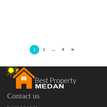
Ruko Strategis Jalan T Amir Hamzah
JL T Amir Hamzah
Rp.3,800,000,000
/ Nego || NP
2
5 Br
5 Ba
324 m
1
2
…
9
Contact us