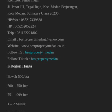
Komplek Sehati Indah
Jl. Pasar III, Tegal Rejo, Kec. Medan Perjuangan,
Kota Medan, Sumatera Utara 20236
HP/WA : 085217439888
HP : 085262052224
Telp : 081122221802
Email : bestpropertimedan@yahoo.com
Website : www.bestpropertymedan.co.id
Follow IG :
bestproperty_medan
Follow Tiktok :
bestpropertymedan
Kategori Harga
Bawah 500Juta
500 – 750 Juta
751 – 999 Juta
1 – 2 Milliar