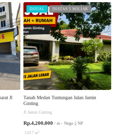
DIJUAL
DIATAS 5 MILIAR
rat Jl
Tanah Medan Tuntungan Jalan Jamin
Ginting
Jl Jamin Ginting
Rp.4,200,000
/ m - Nego || NP
2
3,917 m