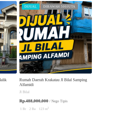
DIJUAL
DIBAWAH 500JUTA
alik
Rumah Daerah Krakatau Jl Bilal Samping
Alfamidi
Jl Bilal
Rp.488,000,000
/ Nego Tipis
2
1 Br
2 Ba
123 m