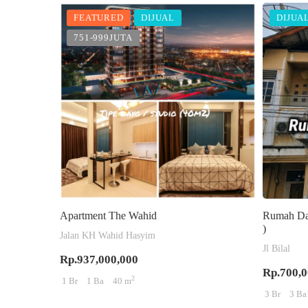
FEATURED
DIJUAL
DIJUA
751-999JUTA
Apartment The Wahid
Rumah Dae
)
Jalan KH Wahid Hasyim
Jl Bilal
Rp.937,000,000
Rp.700,0
2
1 Br
1 Ba
40 m
3 Br
3 Ba