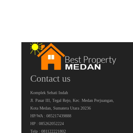
Contact us
Komplek Sehati Indah
Jl. Pasar III, Tegal Rejo, Kec. Medan Perjuangan,
Kota Medan, Sumatera Utara 20236
HP/WA : 085217439888
HP : 085262052224
Telp : 081122221802