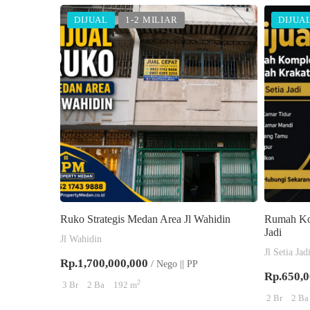
DIJUAL
1-2 MILIAR
DIJUA
Ruko Strategis Medan Area Jl Wahidin
Rumah Kom
Jadi
Jl Wahidin
Jl Setia Jad
Rp.1,700,000,000
/ Nego || PP
Rp.650,0
2
3 Br
2 Ba
192 m
2 Br
2 Ba