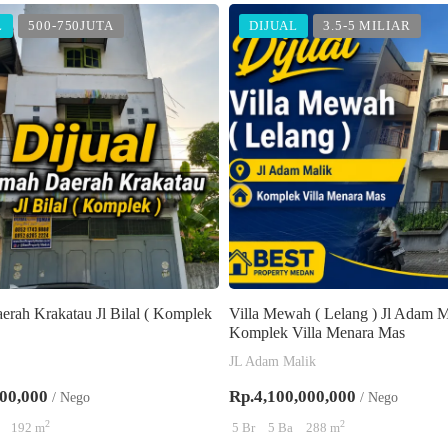
L
500-750JUTA
DIJUAL
3.5-5 MILIAR
rah Krakatau Jl Bilal ( Komplek
Villa Mewah ( Lelang ) Jl Adam M
Komplek Villa Menara Mas
JL Adam Malik
00,000
Rp.4,100,000,000
/ Nego
/ Nego
2
2
192 m
5 Br
5 Ba
288 m