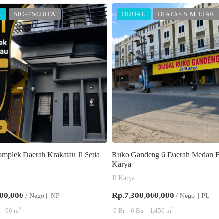
L
500-750JUTA
DIJUAL
DIATAS 5 MILIAR
plek Daerah Krakatau Jl Setia
Ruko Gandeng 6 Daerah Medan Ba
Karya
i
Jl Karya
00,000
Rp.7,300,000,000
/ Nego || NP
/ Nego || PL
2
2
96 m
0 Br
6 Ba
1,456 m