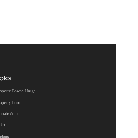
xplore
operty Bawah Harga
operty Baru
mah/Villa
uko
udang