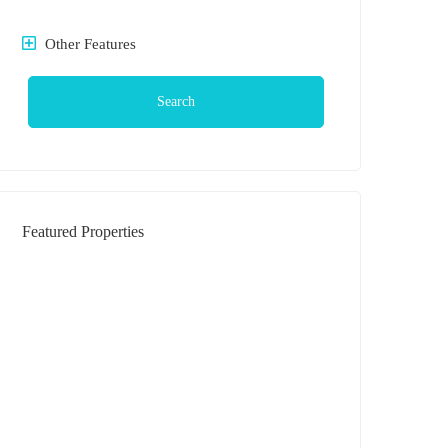
Other Features
Search
Featured Properties
DIJUAL
Rumah Daerah Krakatau Jl Bilal (
Komplek )