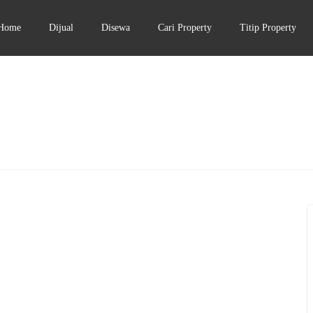
Home
Dijual
Disewa
Cari Property
Titip Property
DIJUAL
3.5-5 MILIAR