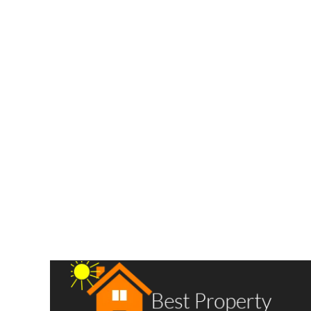
Villa Baru 3,5 tingkat di Cemara Asri – Jalan Strawberry
Jalan Strawberry
Rp.2,625,000,000
/ Nego
2
3 Br
3 Ba
315 m