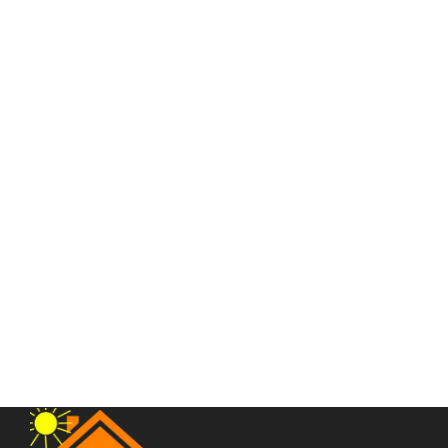
Ruko Jalan Flamboyan Raya (daerah Setia Budi)
Jalan Flamboyan Raya
Rp.1,750,000,000
/ Nego
2
3 Br
3 Ba
224 m