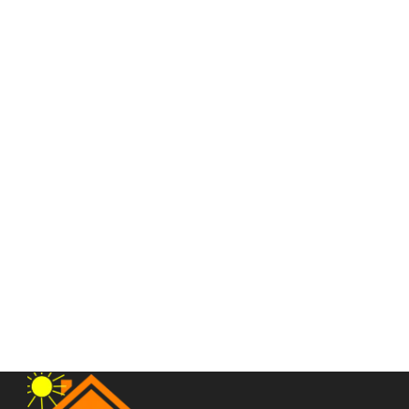
Ruko Lelang Jalan Veteran Komplek Brayan Center
Jalan Veteran
Rp.1,350,000,000
/ Nego Tipis
2
2 Br
3 Ba
224 m