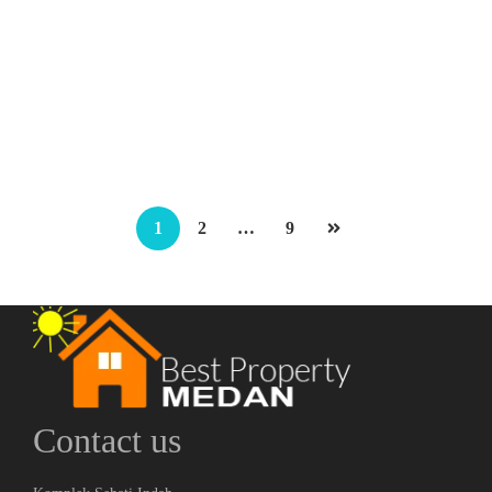
Rumah Baru, Modren Daerah Wahidin
Jalan Terusan Negara
Rp.728,000,000
2
150 m
1
2
…
9
Contact us