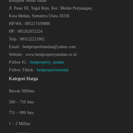
Komplek Sehati Indah
Jl. Pasar III, Tegal Rejo, Kec. Medan Perjuangan,
Kota Medan, Sumatera Utara 20236
HP/WA : 085217439888
HP : 085262052224
Telp : 081122221802
Email : bestpropertimedan@yahoo.com
Website : www.bestpropertymedan.co.id
Follow IG :
bestproperty_medan
Follow Tiktok :
bestpropertymedan
Kategori Harga
Bawah 500Juta
500 – 750 Juta
751 – 999 Juta
1 – 2 Milliar