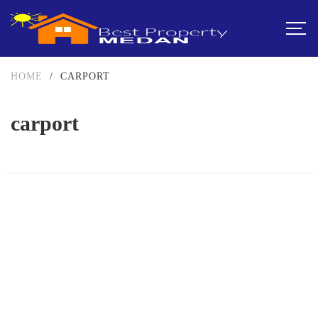
HOME
/
CARPORT
carport
DIJUAL
3.5-5 MILIAR