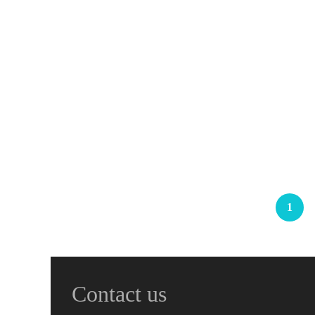
Villa Mewah Jalan Pancing
Komplek Mutiara Residence
Rp.2,800,000,000
/ Nego || NP || P
2
5 Br
5 Ba
360 m
1
Contact us