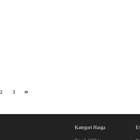
Rumah Cantik B Katamso ( Masuk Komplek )
Jl B Katamso Komplek Katamso Vista
Rp.1,300,000,000
/ Nego
2
3 Br
3 Ba
140 m
2
3
Kategori Harga
E