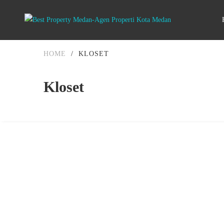
HOME
/
KLOSET
Kloset
DIJUAL
500-750JUTA