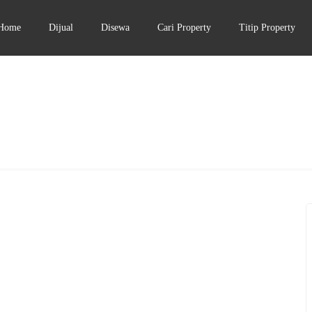
Home
Dijual
Disewa
Cari Property
Titip Property
DIJUAL
3.5-5 MILIAR