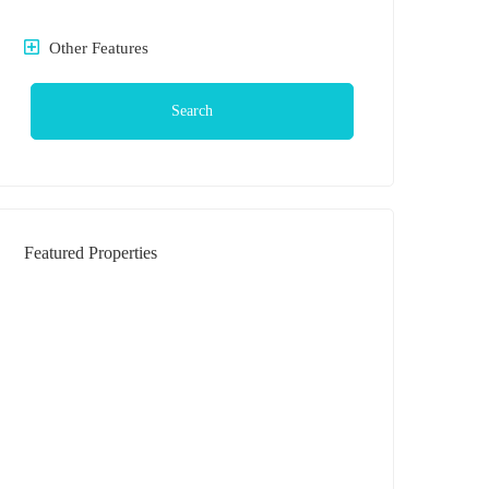
Other Features
Search
Featured Properties
DIJUAL
Rumah Daerah Krakatau Jl Bilal (
Komplek )