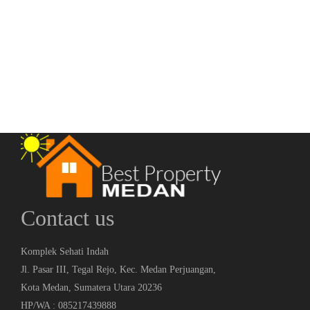
Jalan Amir Hamzah
Rp.11,000,000,000
/ Nego
2
6 Br
8 Ba
598 m
Contact us
Komplek Sehati Indah
Jl. Pasar III, Tegal Rejo, Kec. Medan Perjuangan,
Kota Medan, Sumatera Utara 20236
HP/WA : 085217439888