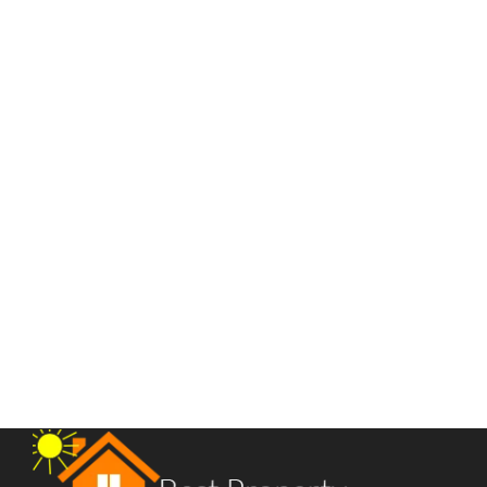
Apartment Royal Condominium Jalan Palang Merah – Emerald
Lantai 9
Jalan Palang Merah
Rp.1,300,000,000
/ Nego Tipis
2
3 Br
2 Ba
80 m