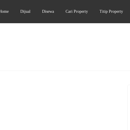
Home
Dijual
Disewa
Cari Property
Titip Property
DIJUAL
3.5-5 MILIAR