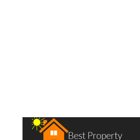
HANYA 10 JUTA BISA BELI!! Villa Terbaru Siap Hun
daerah SM Raja Jalan Saudara Ujung
Jalan Saudara Ujung
Rp.795,000,000
2
3 Br
3 Ba
90 m