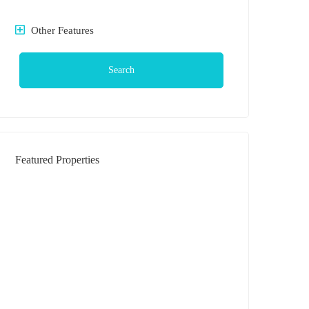
Other Features
Search
Featured Properties
DIJUAL
Rumah Daerah Krakatau Jl Bilal (
Komplek )