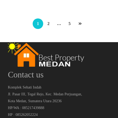
Rp.19,000,000,000
/ Nego
1
2
…
5
Contact us
Komplek Sehati Indah
Jl. Pasar III, Tegal Rejo, Kec. Medan Perjuangan,
Kota Medan, Sumatera Utara 20236
HP/WA : 085217439888
HP : 085262052224