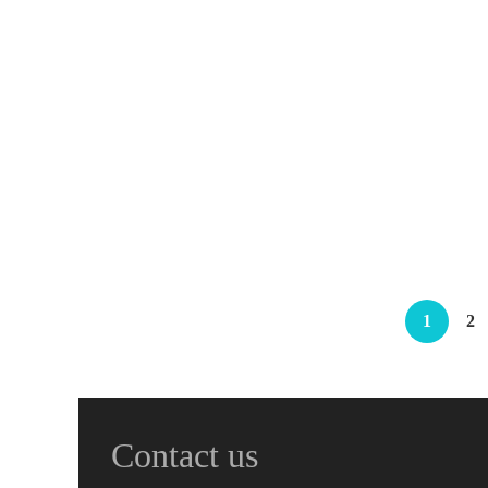
Ruko Gandeng Jalan Cemara
Jalan cemara Medan
Rp.6,200,000,000
/ Nego || NP
2
3 Br
3 Ba
424 m
1
2
Contact us