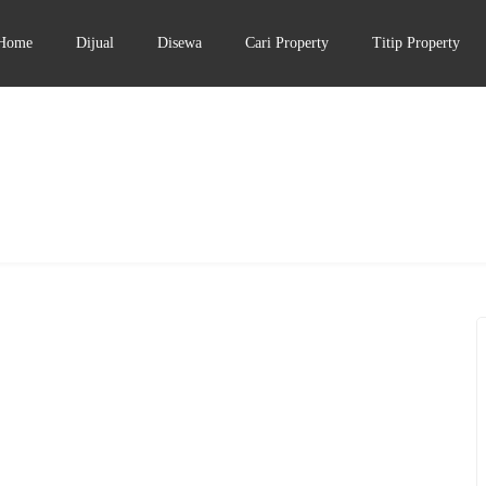
Home
Dijual
Disewa
Cari Property
Titip Property
DISEWA
DIBAWAH 500JUTA