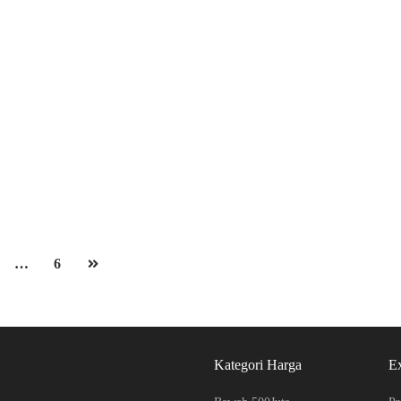
Ruko Gandeng Jalan Cemara Komplek Grand Cemara
Jalan Cemara Komplek Grand Cemara
Rp.7,500,000,000
/ Nego
2
4 Br
6 Ba
144 m
…
6
Kategori Harga
E