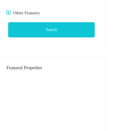
Other Features
Search
Featured Properties
DIJUAL
Rumah Daerah Krakatau Jl Bilal (
Komplek )