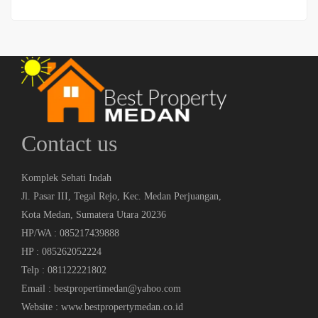
Contact us
Komplek Sehati Indah
Jl. Pasar III, Tegal Rejo, Kec. Medan Perjuangan,
Kota Medan, Sumatera Utara 20236
HP/WA : 085217439888
HP : 085262052224
Telp : 081122221802
Email : bestpropertimedan@yahoo.com
Website : www.bestpropertymedan.co.id