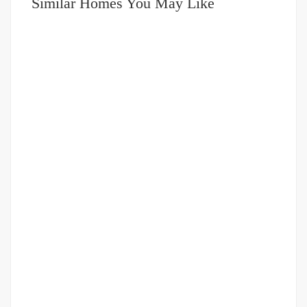
Similar Homes You May Like
DIJUAL
751-999JUTA
Apartment Podomoro Harga Terjangkau Tower Lincoln
Lantai 17
Podomoro Lincoln Tower
Rp.975,000,000
/ Nego
2