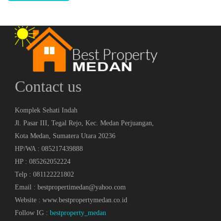
Contact us
Komplek Sehati Indah
Jl. Pasar III, Tegal Rejo, Kec. Medan Perjuangan,
Kota Medan, Sumatera Utara 20236
HP/WA : 085217439888
HP : 085262052224
Telp : 081122221802
Email : bestpropertimedan@yahoo.com
Website : www.bestpropertymedan.co.id
Follow IG :
bestproperty_medan