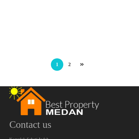
Ruko Komplek Setia Budi Point (dekat Mie Gacoan/USU)
Jalan Setia Budi
Rp.1,200,000,000
/ Nego
2
1 Br
3 Ba
210 m
1
2
Contact us