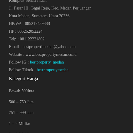
Komplek Sehati Indah
Jl. Pasar III, Tegal Rejo, Kec. Medan Perjuangan,
Kota Medan, Sumatera Utara 20236
HP/WA : 085217439888
HP : 085262052224
Telp : 081122221802
Email : bestpropertimedan@yahoo.com
Website : www.bestpropertymedan.co.id
Follow IG :
bestproperty_medan
Follow Tiktok :
bestpropertymedan
Kategori Harga
Bawah 500Juta
500 – 750 Juta
751 – 999 Juta
1 – 2 Milliar