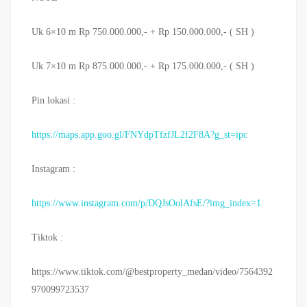
Uk 6×10 m Rp 750.000.000,- + Rp 150.000.000,- ( SH )
Uk 7×10 m Rp 875.000.000,- + Rp 175.000.000,- ( SH )
Pin lokasi :
https://maps.app.goo.gl/FNYdpTfzfJL2f2F8A?g_st=ipc
Instagram :
https://www.instagram.com/p/DQJsOolAfsE/?img_index=1
Tiktok :
https://www.tiktok.com/@bestproperty_medan/video/7564392
970099723537