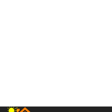
Villa Sultan daerah Gajah Mada (dekat Gramedia) Jalan Labu
Jalan Labu
Rp.9,000,000,000
/ Nego
2
5 Br
5 Ba
500 m