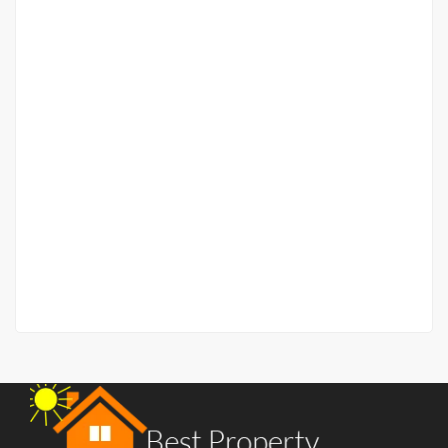
Tanah Strategis 232 meter Jalan Jangka
(Petisah/Ayahanda) / Rumah
Jalan Jangka
Rp.9,000,000
/ meter (Nego Tipis)
4 Br
3 Ba