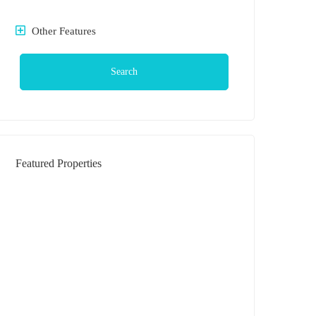
Other Features
Search
Featured Properties
DIJUAL
Rumah Daerah Krakatau Jl Bilal (
Komplek )