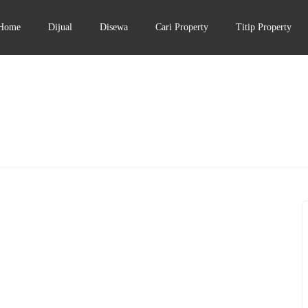
Home
Dijual
Disewa
Cari Property
Titip Property
DIJUAL
DIATAS 5 MILIAR