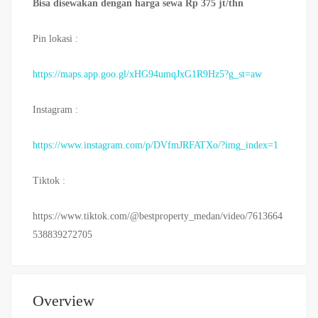
Bisa disewakan dengan harga sewa Rp 375 jt/thn
Pin lokasi :
https://maps.app.goo.gl/xHG94umqJxG1R9Hz5?g_st=aw
Instagram :
https://www.instagram.com/p/DVfmJRFATXo/?img_index=1
Tiktok :
https://www.tiktok.com/@bestproperty_medan/video/7613664
538839272705
Overview