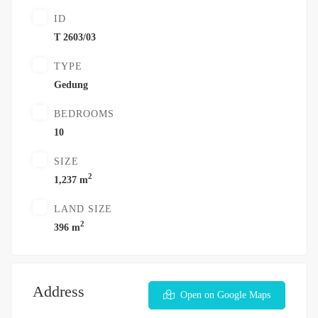
ID
T 2603/03
TYPE
Gedung
BEDROOMS
10
SIZE
2
1,237 m
LAND SIZE
2
396 m
Address
Open on Google Maps