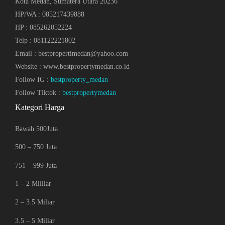
Kota Medan, Sumatera Utara 20236
HP/WA : 085217439888
HP : 085262052224
Telp : 081122221802
Email : bestpropertimedan@yahoo.com
Website : www.bestpropertymedan.co.id
Follow IG :
bestproperty_medan
Follow Tiktok :
bestpropertymedan
Kategori Harga
Bawah 500Juta
500 – 750 Juta
751 – 999 Juta
1 – 2 Milliar
2 – 3.5 Miliar
3.5 – 5 Miliar