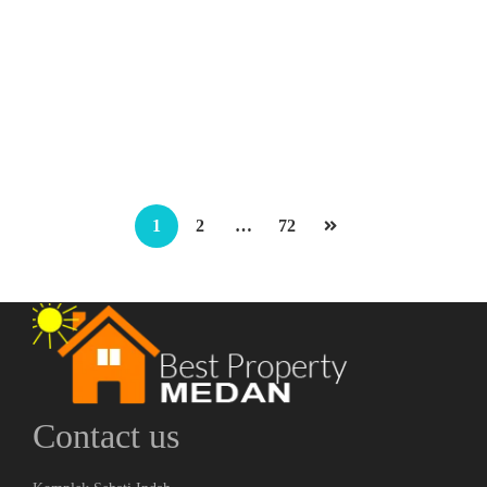
Ruko Daerah Guru Patimpus Jl Sei Deli
Jl Sei Deli
Rp.1,400,000,000
/ Nego || PP
2
3 Br
3 Ba
180 m
1
2
…
72
Contact us