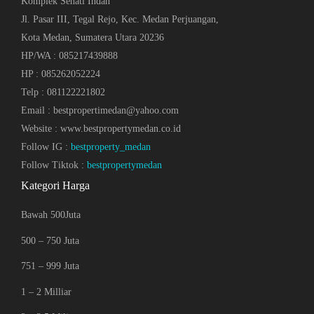
Komplek Sehati Indah
Jl. Pasar III, Tegal Rejo, Kec. Medan Perjuangan,
Kota Medan, Sumatera Utara 20236
HP/WA : 085217439888
HP : 085262052224
Telp : 081122221802
Email : bestpropertimedan@yahoo.com
Website : www.bestpropertymedan.co.id
Follow IG :
bestproperty_medan
Follow Tiktok :
bestpropertymedan
Kategori Harga
Bawah 500Juta
500 – 750 Juta
751 – 999 Juta
1 – 2 Milliar