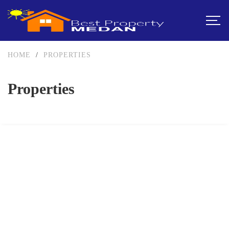
HOME
/
PROPERTIES
Properties
FEATURED
DIJUAL
751-999JUTA