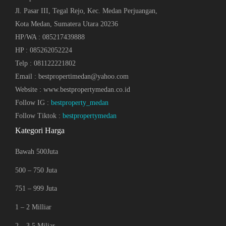
Jl. Pasar III, Tegal Rejo, Kec. Medan Perjuangan,
Kota Medan, Sumatera Utara 20236
HP/WA : 085217439888
HP : 085262052224
Telp : 081122221802
Email : bestpropertimedan@yahoo.com
Website : www.bestpropertymedan.co.id
Follow IG :
bestproperty_medan
Follow Tiktok :
bestpropertymedan
Kategori Harga
Bawah 500Juta
500 – 750 Juta
751 – 999 Juta
1 – 2 Milliar
2 – 3.5 Miliar