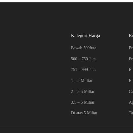
Kategori Harga
E
Bawah 500Juta
Pr
500 – 750 Juta
Pr
751 – 999 Juta
Ru
1 – 2 Milliar
R
2 – 3.5 Miliar
G
3.5 – 5 Miliar
Ap
Di atas 5 Miliar
Ta