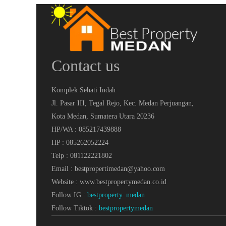
Contact us
Komplek Sehati Indah
Jl. Pasar III, Tegal Rejo, Kec. Medan Perjuangan,
Kota Medan, Sumatera Utara 20236
HP/WA : 085217439888
HP : 085262052224
Telp : 081122221802
Email : bestpropertimedan@yahoo.com
Website : www.bestpropertymedan.co.id
Follow IG :
bestproperty_medan
Follow Tiktok :
bestpropertymedan