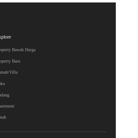
xplore
operty Bawah Harga
operty Baru
mah/Villa
uko
udang
artment
nah