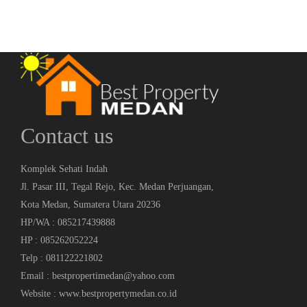
Contact us
Komplek Sehati Indah
Jl. Pasar III, Tegal Rejo, Kec. Medan Perjuangan,
Kota Medan, Sumatera Utara 20236
HP/WA : 085217439888
HP : 085262052224
Telp : 081122221802
Email : bestpropertimedan@yahoo.com
Website : www.bestpropertymedan.co.id