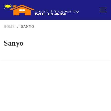
HOME
/
SANYO
Sanyo
DIJUAL
500-750JUTA