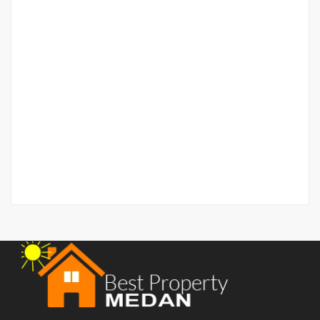
Ruko Jalan Sutomo (dekat Bank Maspion)
Jalan Sutomo
Rp.3,000,000,000
/ Nego
2
240 m