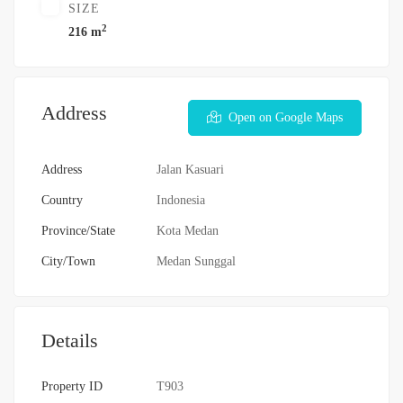
SIZE
2
216 m
Address
Open on Google Maps
Address
Jalan Kasuari
Country
Indonesia
Province/State
Kota Medan
City/Town
Medan Sunggal
Details
Property ID
T903