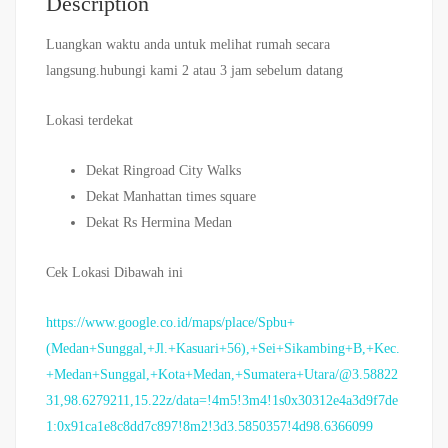
Description
Luangkan waktu anda untuk melihat rumah secara
langsung.hubungi kami 2 atau 3 jam sebelum datang
Lokasi terdekat
Dekat Ringroad City Walks
Dekat Manhattan times square
Dekat Rs Hermina Medan
Cek Lokasi Dibawah ini
https://www.google.co.id/maps/place/Spbu+
(Medan+Sunggal,+Jl.+Kasuari+56),+Sei+Sikambing+B,+Kec.
+Medan+Sunggal,+Kota+Medan,+Sumatera+Utara/@3.58822
31,98.6279211,15.22z/data=!4m5!3m4!1s0x30312e4a3d9f7de
1:0x91ca1e8c8dd7c897!8m2!3d3.5850357!4d98.6366099