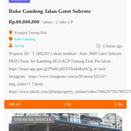
Ruko Gandeng Jalan Gatot Subroto
Rp.80,000,000
/ tahun - 2 ruko || P
Komplek Tomang Elok
Ruko Gandeng
Ayong
6 bulan ago
Property ID : T 2602/03 Lokasi terdekat : Auto 2000 Gatot Subroto
PRSU Pasar Sei Kambing BCA KCP Tomang Elok Pin lokasi :
https://maps.app.goo.gl/P5s6LpB1FSXukModA?g_st=awb
Instagram : https://www.instagram.com/p/DUseezyAZL0/?
img_index=1 Tiktok :
https://www.tiktok.com/@bestproperty_medan/video/7606297701780557
2
448 m
3 Br
5 Ba
DIBAWAH 500JUTA