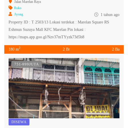
Jalan Marelan Raya
Ruko
Ayong
1 tahun ago
Property ID : T 2503/13 Lokasi terdekat : Marelan Square RS
Eshmun Suzuya Mall KFC Marelan Pin lokasi :
https://maps.app.goo.gl/Nzv37mTYyzk73d5b8
2
180 m
2 Br
2 Ba
751-999JUTA
DISEWA