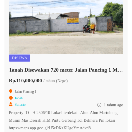
DISEWA
Tanah Disewakan 720 meter Jalan Pancing 1 Martubung
Rp.110,000,000
/ tahun (Nego)
Jalan Pancing I
Tanah
Sunarto
1 tahun ago
Property ID : H 2506/10 Lokasi terdekat : Alun-Alun Martubung
Musim Mas Daerah KIM Pintu Gerbang Tol Belmera Pin lokasi :
https://maps.app.goo.gl/U5zDKzXUgqYmAdvd8