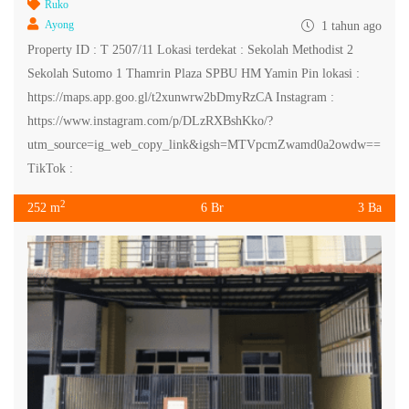
Ruko
Ayong
1 tahun ago
Property ID : T 2507/11 Lokasi terdekat : Sekolah Methodist 2
Sekolah Sutomo 1 Thamrin Plaza SPBU HM Yamin Pin lokasi :
https://maps.app.goo.gl/t2xunwrw2bDmyRzCA Instagram :
https://www.instagram.com/p/DLzRXBshKko/?
utm_source=ig_web_copy_link&igsh=MTVpcmZwamd0a2owdw==
TikTok :
2
252 m
6 Br
3 Ba