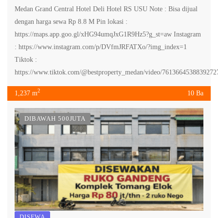
Medan Grand Central Hotel Deli Hotel RS USU Note : Bisa dijual
dengan harga sewa Rp 8.8 M Pin lokasi :
https://maps.app.goo.gl/xHG94umqJxG1R9Hz5?g_st=aw Instagram
: https://www.instagram.com/p/DVfmJRFATXo/?img_index=1
Tiktok :
https://www.tiktok.com/@bestproperty_medan/video/7613664538839272
2
1,237 m
10 Ba
DIBAWAH 500JUTA
DISEWA