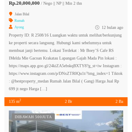
Rp.20,000,000
/ Nego || NP || Min 2 thn
Jalan Bilal
Rumah
Ayong
12 bulan ago
Property ID: R 2508/16 Luangkan waktu untuk melihat/berkunjung
ke properti secara langsung. Hubungi kami sebelumnya untuk
membuat janji bertemu. Lokasi Terdekat : Mr Boey’S Cafe RS
IMelda Mie Gacoan Krakatau Lapangan Gajah Mada Pin lokasi :
https://maps.app.goo.gl/24kiZA5ebskqBXTY8?g_st=iw Instagram :
https://www.instagram.com/p/DNxZTR0Qu1t/?img_index=1 Tiktok
: @bestproperty_medan Rumah Jalan Bilal ( Gang) Harga Jual Rp
699 jt nego Harga […]
2
135 m
2 Br
2 Ba
DIBAWAH 500JUTA