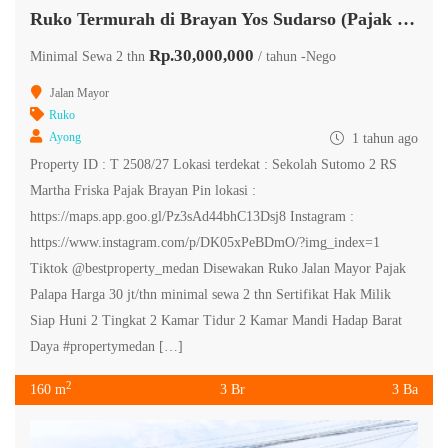
Ruko Termurah di Brayan Yos Sudarso (Pajak Mayor)
Rp.30,000,000
Minimal Sewa 2 thn
/ tahun -Nego
Jalan Mayor
Ruko
Ayong
1 tahun ago
Property ID : T 2508/27 Lokasi terdekat : Sekolah Sutomo 2 RS
Martha Friska Pajak Brayan Pin lokasi :
https://maps.app.goo.gl/Pz3sAd44bhC13Dsj8 Instagram :
https://www.instagram.com/p/DK05xPeBDmO/?img_index=1
Tiktok @bestproperty_medan Disewakan Ruko Jalan Mayor Pajak
Palapa Harga 30 jt/thn minimal sewa 2 thn Sertifikat Hak Milik
Siap Huni 2 Tingkat 2 Kamar Tidur 2 Kamar Mandi Hadap Barat
Daya #propertymedan […]
2
160 m
3 Br
3 Ba