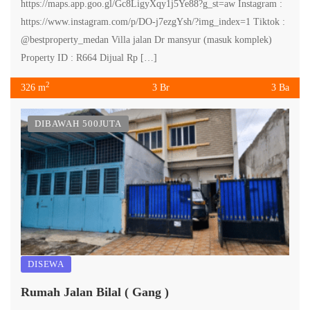
https://maps.app.goo.gl/Gc8LigyXqy1j5Ye88?g_st=aw Instagram :
https://www.instagram.com/p/DO-j7ezgYsh/?img_index=1 Tiktok :
@bestproperty_medan Villa jalan Dr mansyur (masuk komplek)
Property ID : R664 Dijual Rp […]
2
326 m
3 Br
3 Ba
DIBAWAH 500JUTA
DISEWA
Rumah Jalan Bilal ( Gang )