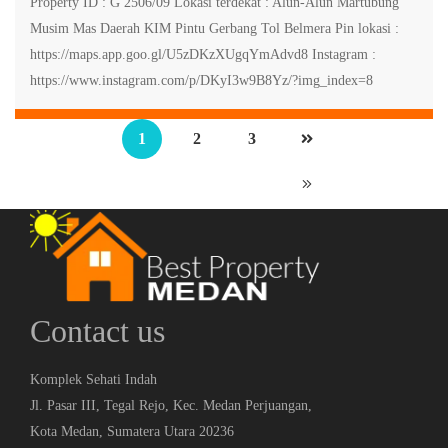
Property ID : G 2506/09 Lokasi terdekat : Alun-Alun Martubung
Musim Mas Daerah KIM Pintu Gerbang Tol Belmera Pin lokasi :
https://maps.app.goo.gl/U5zDKzXUgqYmAdvd8 Instagram :
https://www.instagram.com/p/DKyI3w9B8Yz/?img_index=8
1
2
3
Contact us
Komplek Sehati Indah
Jl. Pasar III, Tegal Rejo, Kec. Medan Perjuangan,
Kota Medan, Sumatera Utara 20236