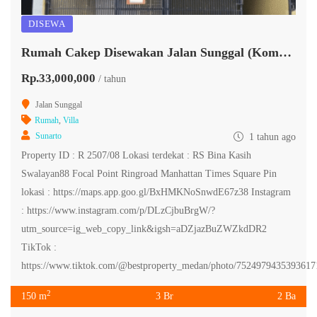
DISEWA
Rumah Cakep Disewakan Jalan Sunggal (Komplek)
Rp.33,000,000
/ tahun
Jalan Sunggal
Rumah
,
Villa
Sunarto
1 tahun ago
Property ID : R 2507/08 Lokasi terdekat : RS Bina Kasih
Swalayan88 Focal Point Ringroad Manhattan Times Square Pin
lokasi : https://maps.app.goo.gl/BxHMKNoSnwdE67z38 Instagram
: https://www.instagram.com/p/DLzCjbuBrgW/?
utm_source=ig_web_copy_link&igsh=aDZjazBuZWZkdDR2
TikTok :
https://www.tiktok.com/@bestproperty_medan/photo/7524979435393617
2
150 m
3 Br
2 Ba