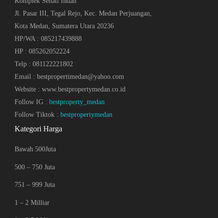
Komplek Sehati Indah
Jl. Pasar III, Tegal Rejo, Kec. Medan Perjuangan,
Kota Medan, Sumatera Utara 20236
HP/WA : 085217439888
HP : 085262052224
Telp : 081122221802
Email : bestpropertimedan@yahoo.com
Website : www.bestpropertymedan.co.id
Follow IG :
bestproperty_medan
Follow Tiktok :
bestpropertymedan
Kategori Harga
Bawah 500Juta
500 – 750 Juta
751 – 999 Juta
1 – 2 Milliar