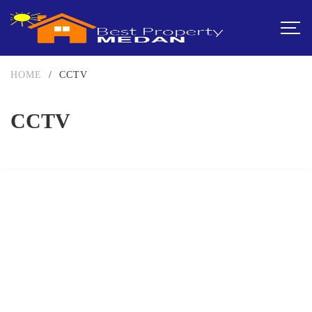
HOME
/
CCTV
CCTV
FEATURED
DIJUAL
751-999JUTA