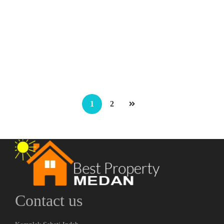
Ruko Cocok untuk Usaha di Madong Lubis – Dijamin Cuan!!
Jalan Madong Lubis
Rp.2,500,000,000
/ Nego
2
3 Br
3 Ba
96 m
1
2
Contact us