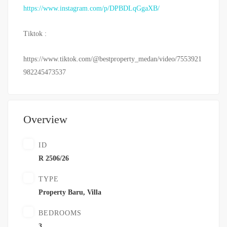
https://www.instagram.com/p/DPBDLqGgaXB/
Tiktok :
https://www.tiktok.com/@bestproperty_medan/video/7553921
982245473537
Overview
ID
R 2506/26
TYPE
Property Baru
,
Villa
BEDROOMS
3