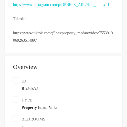
https://www.instagram.com/p/DPBBqZ_Afih/?img_index=1
Tiktok :
https://www.tiktok.com/@bestproperty_medan/video/7553919
069263514897
Overview
ID
R 2509/25
TYPE
Property Baru
,
Villa
BEDROOMS
3