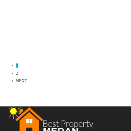
Rumah Harga Terjangkau dengan Kolam Renang – Komplek
Royal Marelan (Type Sapphire)
Jalan Marelan Pasar 1
Rp.399,000,000
Mulai Dari
2
2 Br
1 Ba
72 m
1
2
NEXT