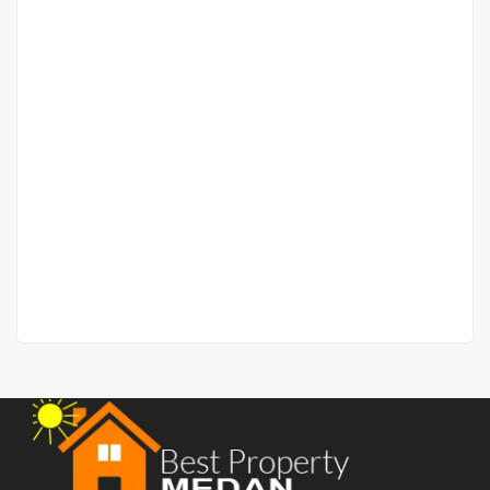
NEW!! Komplek Garuda Harmoni Residence – Jalan
Tangguk Bongkar (Mandala)
Jalan Tangguk Bongkar
Price on call