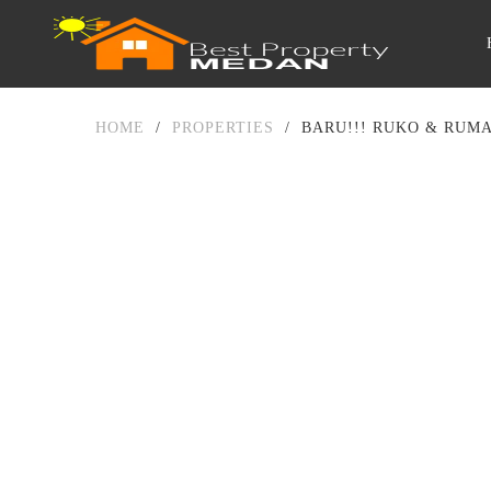
HOME
/
PROPERTIES
/
BARU!!! RUKO & RUM