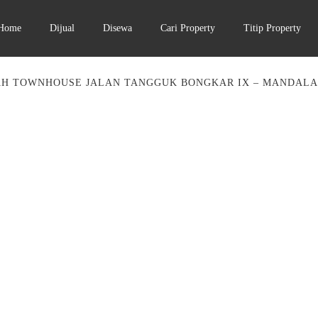
Home
Dijual
Disewa
Cari Property
Titip Property
AH TOWNHOUSE JALAN TANGGUK BONGKAR IX – MANDALA