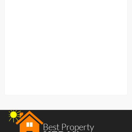
LAST UNIT!! Ruko Baru Strategis Jalan Pelita 1
(daerah Krakatau/Sutomo Ujung)
Jalan Pelita 1
Rp.995,000,000
/ Cicilan 6 Jutaan/Bln
2
294 m