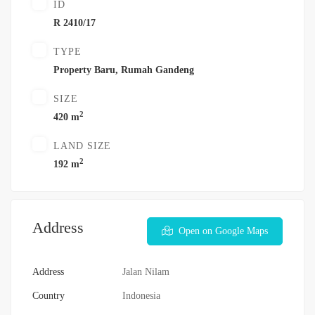
ID
R 2410/17
TYPE
Property Baru
,
Rumah Gandeng
SIZE
2
420 m
LAND SIZE
2
192 m
Address
Open on Google Maps
Address
Jalan Nilam
Country
Indonesia