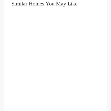
Similar Homes You May Like
DIJUAL
1-2 MILIAR
Ruko Jalan Setia Jadi Krakatau
Jalan Setia Budi
Rp.1,400,000,000
/ Nego
2
4 Br
3 Ba
164 m