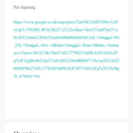
Pin dipasang :
https://www.google.co.id/maps/place/Tan%E2%80%99s+Coff
ee/@3.5782481,98.6238227,19.22z/data=!4m15!1m8!3m7!1s
0x30312fadac5365b3:0xa6a506ddbbf0d29d!2sJl.+Sunggal+No
.226,+Sunggal,+Kec.+Medan+Sunggal,+Kota+Medan,+Sumat
era+Utara+20122!3b1!8m2!3d3.5779821!4d98.6245!16s%2F
g%2F11g0hvltt5!3m5!1s0x30312fda4088b077:0x1aa2b51a525
b09e8!8m2!3d3.5778342!4d98.6247307!16s%2Fg%2F11h58g
3r_w?entry=ttu