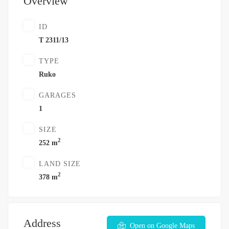
Overview
ID
T 2311/13
TYPE
Ruko
GARAGES
1
SIZE
2
252 m
LAND SIZE
2
378 m
Address
Open on Google Maps