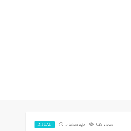
DIJUAL
3 tahun ago
629 views