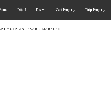
Home
Dijual
Disewa
Cari Property
Titip Property
ANI MUTALIB PASAR 2 MARELAN