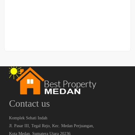
Cirebon/MT Haryono)
Jalan Semarang
Rp.3,800,000,000
/ Nego
2
2 Br
3 Ba
350 m
Contact us
Komplek Sehati Indah
Jl. Pasar III, Tegal Rejo, Kec. Medan Perjuangan,
Kota Medan, Sumatera Utara 20236