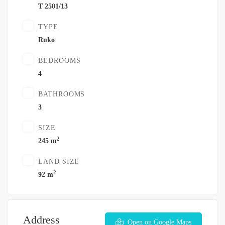
T 2501/13
TYPE
Ruko
BEDROOMS
4
BATHROOMS
3
SIZE
2
245 m
LAND SIZE
2
92 m
Address
Open on Google Maps