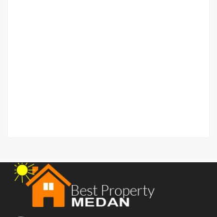
Rumah Lelang Daerah Marelan Jalan Inpeksi
Jalan Inpeksi Marelan
Rp.350,000,000
/ Nego
2
87 m