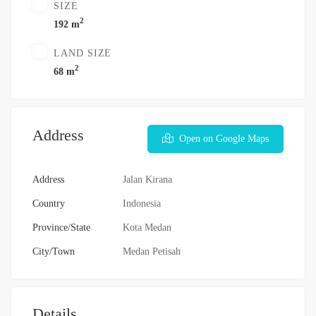
SIZE
2
192 m
LAND SIZE
2
68 m
Address
Open on Google Maps
Address
Jalan Kirana
Country
Indonesia
Province/State
Kota Medan
City/Town
Medan Petisah
Details