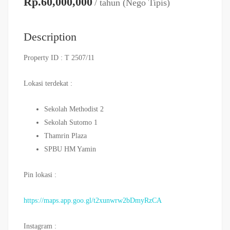
Rp.60,000,000
/ tahun (Nego Tipis)
Description
Property ID :
T 2507/11
Lokasi terdekat :
Sekolah Methodist 2
Sekolah Sutomo 1
Thamrin Plaza
SPBU HM Yamin
Pin lokasi :
https://maps.app.goo.gl/t2xunwrw2bDmyRzCA
Instagram :