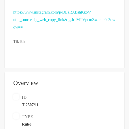
https://www.instagram.com/p/DLzRXBshKko/?
utm_source=ig_web_copy_link&igsh=MTVpcmZwamd0a2ow
dw==
TikTok :
Overview
ID
T 2507/11
TYPE
Ruko