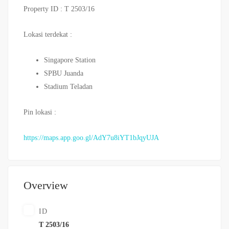
Property ID : T 2503/16
Lokasi terdekat :
Singapore Station
SPBU Juanda
Stadium Teladan
Pin lokasi :
https://maps.app.goo.gl/AdY7u8iYT1bJqyUJA
Overview
ID
T 2503/16