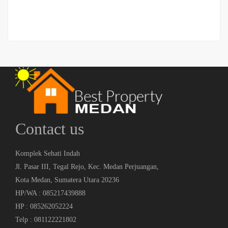
2
2 Br
3 Ba
369 m
Contact us
Komplek Sehati Indah
Jl. Pasar III, Tegal Rejo, Kec. Medan Perjuangan,
Kota Medan, Sumatera Utara 20236
HP/WA : 085217439888
HP : 085262052224
Telp : 081122221802