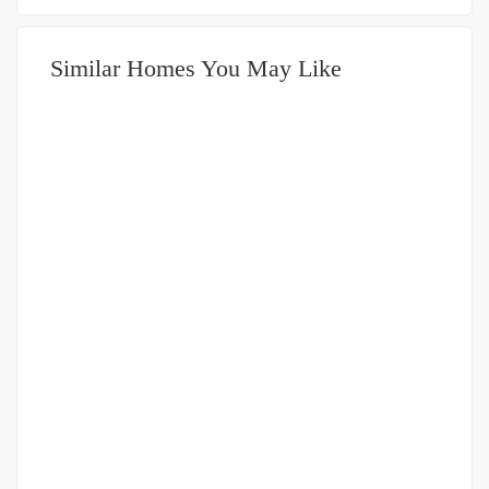
Similar Homes You May Like
DIJUAL
2-3.5 MILIAR
Ruko Cocok untuk Usaha di Madong Lubis – Dijamin
Cuan!!
Jalan Madong Lubis