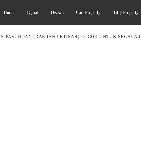
Home
Dijual
Disewa
Cari Property
Titip Property
AN PASUNDAN (DAERAH PETISAH) COCOK UNTUK SEGALA 