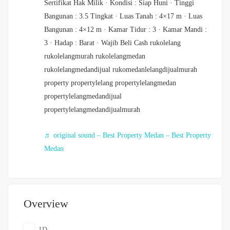
Sertifikat Hak Milik · Kondisi : Siap Huni · Tinggi
Bangunan : 3.5 Tingkat · Luas Tanah : 4×17 m · Luas
Bangunan : 4×12 m · Kamar Tidur : 3 · Kamar Mandi :
3 · Hadap : Barat · Wajib Beli Cash rukolelang
rukolelangmurah rukolelangmedan
rukolelangmedandijual rukomedanlelangdijualmurah
property propertylelang propertylelangmedan
propertylelangmedandijual
propertylelangmedandijualmurah
♬ original sound – Best Property Medan – Best Property
Medan
Overview
ID