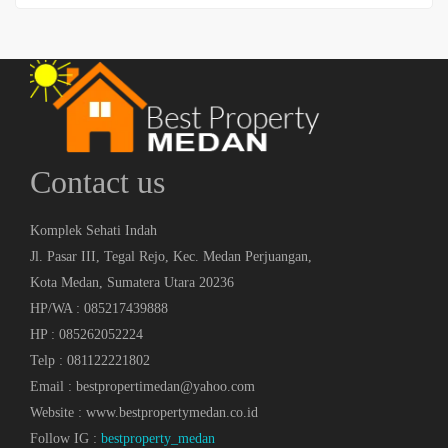
Contact us
Komplek Sehati Indah
Jl. Pasar III, Tegal Rejo, Kec. Medan Perjuangan,
Kota Medan, Sumatera Utara 20236
HP/WA : 085217439888
HP : 085262052224
Telp : 081122221802
Email : bestpropertimedan@yahoo.com
Website : www.bestpropertymedan.co.id
Follow IG :
bestproperty_medan