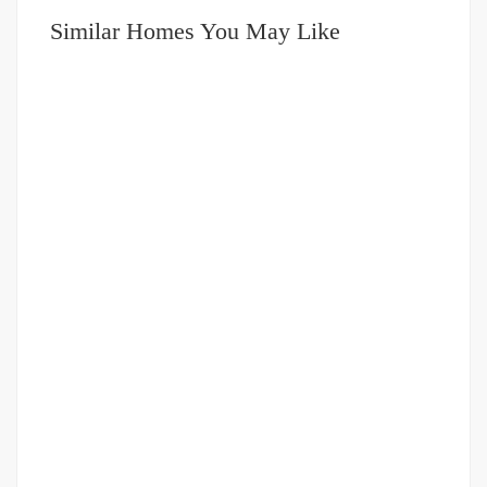
Similar Homes You May Like
DIJUAL
1-2 MILIAR
Ruko Murah Jalan Gereja
Jalan Gereja
Rp.1,250,000,000
/ Nego