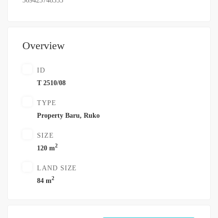
369423748353
Overview
ID
T 2510/08
TYPE
Property Baru
,
Ruko
SIZE
2
120 m
LAND SIZE
2
84 m