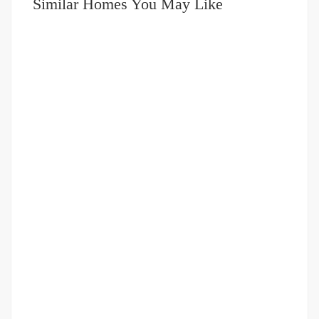
Similar Homes You May Like
DIJUAL
751-999JUTA
Ruko Jalan Suratman (Dekat dengan Jalan Jemadi Dan
Bilal)
Rp.850,000,000
/ Nego
2
168 m