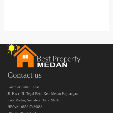
Rp.535,000,000
2
2 Br
2 Ba
96 m
Contact us
Komplek Sehati Indah
Jl. Pasar III, Tegal Rejo, Kec. Medan Perjuangan,
Kota Medan, Sumatera Utara 20236
HP/WA : 085217439888