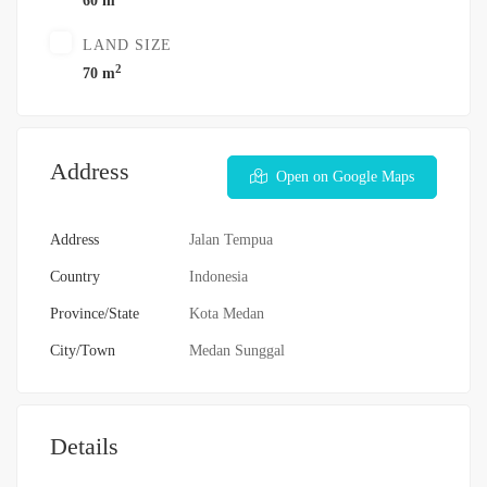
60 m
LAND SIZE
2
70 m
Address
Open on Google Maps
Address
Jalan Tempua
Country
Indonesia
Province/State
Kota Medan
City/Town
Medan Sunggal
Details