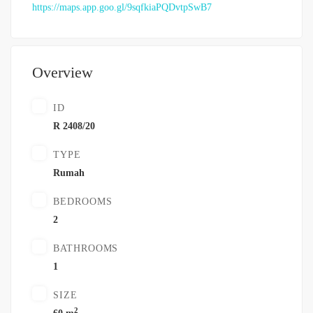
https://maps.app.goo.gl/9sqfkiaPQDvtpSwB7
Overview
ID
R 2408/20
TYPE
Rumah
BEDROOMS
2
BATHROOMS
1
SIZE
2