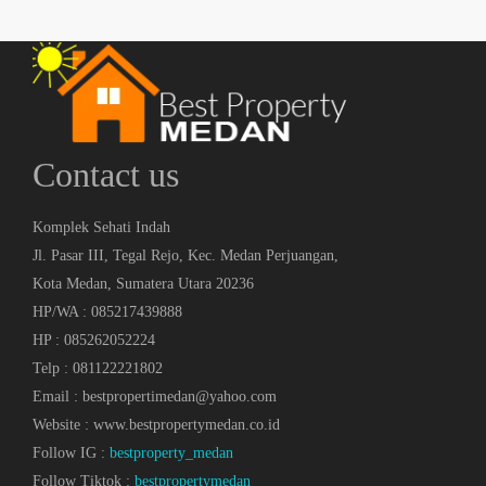
Contact us
Komplek Sehati Indah
Jl. Pasar III, Tegal Rejo, Kec. Medan Perjuangan,
Kota Medan, Sumatera Utara 20236
HP/WA : 085217439888
HP : 085262052224
Telp : 081122221802
Email : bestpropertimedan@yahoo.com
Website : www.bestpropertymedan.co.id
Follow IG :
bestproperty_medan
Follow Tiktok :
bestpropertymedan