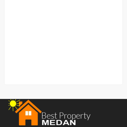
Rumah Baru Murah Daerah Pancing – Jalan Sering
Jalan Sering
Rp.535,000,000
2
2 Br
2 Ba
96 m