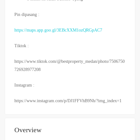
Pin dipasang :
https://maps.app.goo.gl/3EBcXXM1ozQRGpAC7
Tiktok :
https://www.tiktok.com/@bestproperty_medan/photo/7506750
726928977208
Instagram :
https://www.instagram.com/p/DJ1FFVhB9Nh/?img_index=1
Overview