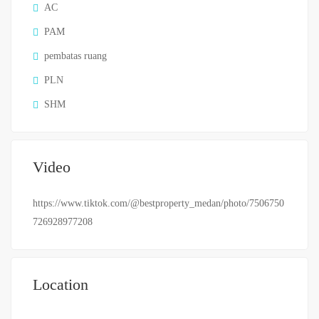
AC
PAM
pembatas ruang
PLN
SHM
Video
https://www.tiktok.com/@bestproperty_medan/photo/7506750
726928977208
Location