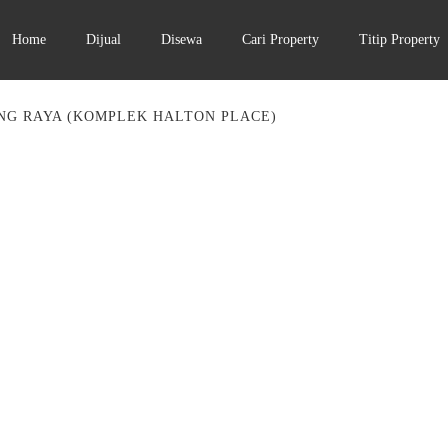
Home
Dijual
Disewa
Cari Property
Titip Property
G RAYA (KOMPLEK HALTON PLACE)