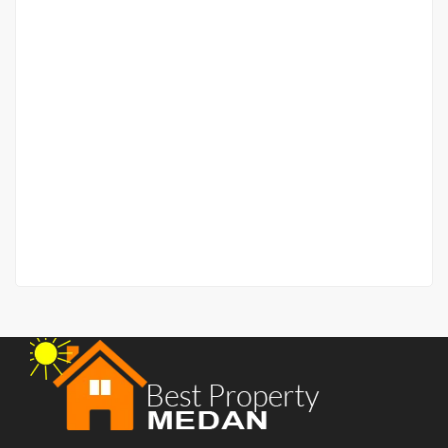
Rumah + Tanah 477 meter Jalan Brigjend Zein Hamid
Jalan Brigjend Zein Hamid
Rp.2,100,000,000
/ Nego
2
2 Br
2 Ba
510 m