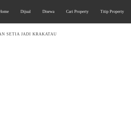
Home
Dijual
Disewa
Cari Property
Titip Property
N SETIA JADI KRAKATAU