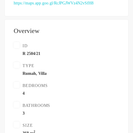
https://maps.app.goo.gl/RcJPGJWVz4N2vSfH8
Overview
ID
R 2504/21
TYPE
Rumah
,
Villa
BEDROOMS
4
BATHROOMS
3
SIZE
2