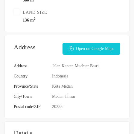
360 m
LAND SIZE
2
136 m
Address
Open on Google Maps
Address
Jalan Kapten Muchtar Basri
Country
Indonesia
Province/State
Kota Medan
City/Town
Medan Timur
Postal code/ZIP
20235
Details