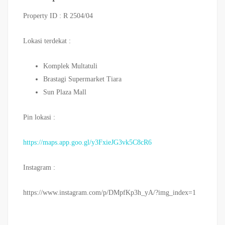
Property ID : R 2504/04
Lokasi terdekat :
Komplek Multatuli
Brastagi Supermarket Tiara
Sun Plaza Mall
Pin lokasi :
https://maps.app.goo.gl/y3FxieJG3vk5C8cR6
Instagram :
https://www.instagram.com/p/DMpfKp3h_yA/?img_index=1