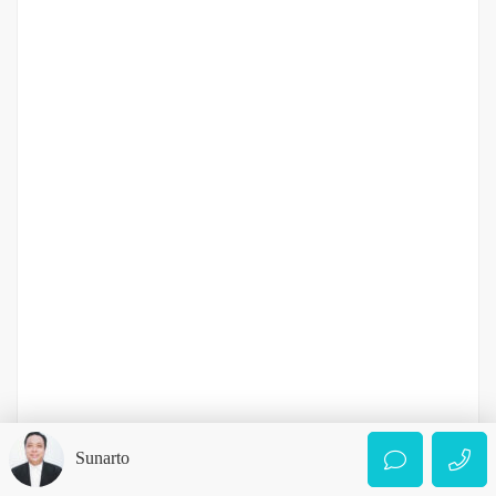
Rp.1,600,000,000
/ Nego
2
4 Br
2 Ba
288 m
DIJUAL
DIATAS 5 MILIAR
Tanah Strategis 576 meter Jalan Ringroad (Sunggal)
Sunarto
Jalan Ringroad